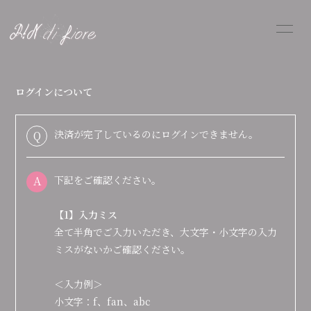
HOME
PROFILE
ログインについて
INFORMATION
SCHEDULE
決済が完了しているのにログインできません。
Q
DISCOGRAPHY
FANGOODS
SHOP
A
下記をご確認ください。
BLOG
MOVIE
【1】入力ミス
RADIO
PHOTO
全て半角でご入力いただき、大文字・小文字の入力
ミスがないかご確認ください。
＜入力例＞
小文字：f、fan、abc