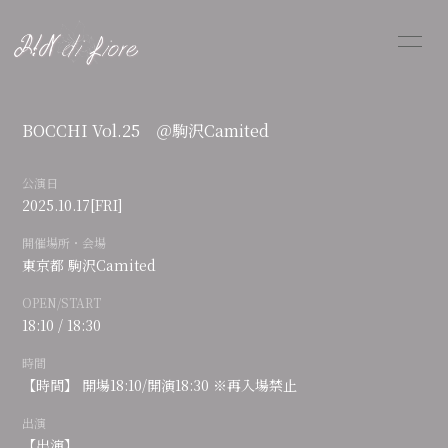
HOME
PROFILE
BOCCHI Vol.25 ＠駒沢Camited
INFORMATION
SCHEDULE
公演日
DISCOGRAPHY
FANGOODS
2025.10.17
[FRI]
SHOP
開催場所・会場
東京都
駒沢Camited
BLOG
MOVIE
OPEN/START
18:10 / 18:30
RADIO
PHOTO
時間
【時間】 開場18:10/開演18:30 ※再入場禁止
出演
【出演】