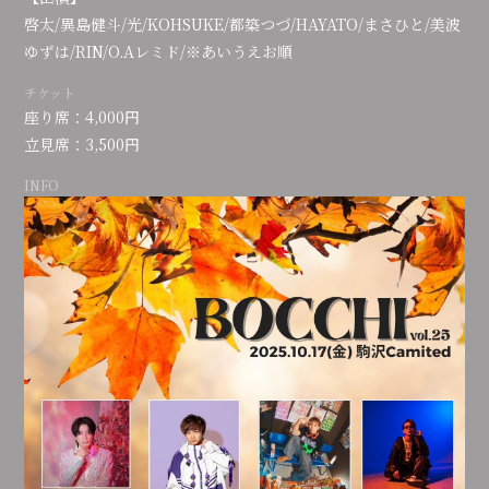
啓太/異島健斗/光/KOHSUKE/都築つづ/HAYATO/まさひと/美波
会員登録
ログイン
ゆずは/RIN/O.Aレミド/※あいうえお順
チケット
座り席：4,000円
立見席：3,500円
INFO