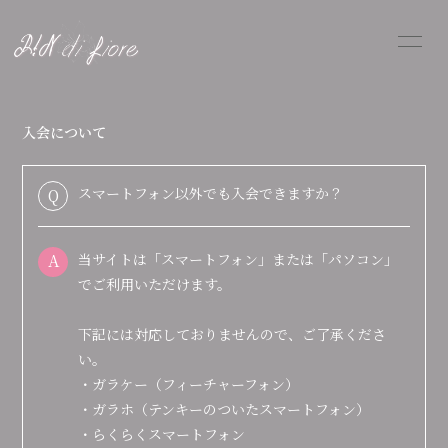
HOME
PROFILE
入会について
INFORMATION
SCHEDULE
スマートフォン以外でも入会できますか？
Q
DISCOGRAPHY
FANGOODS
SHOP
A
当サイトは「スマートフォン」または「パソコン」
BLOG
MOVIE
でご利用いただけます。
RADIO
PHOTO
下記には対応しておりませんので、ご了承くださ
い。
・ガラケー（フィーチャーフォン）
・ガラホ（テンキーのついたスマートフォン）
・らくらくスマートフォン