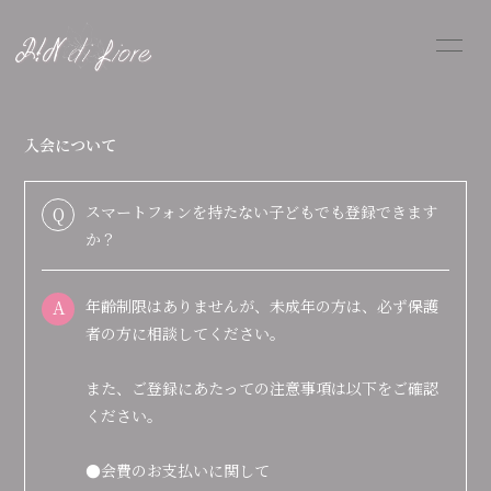
HOME
PROFILE
入会について
INFORMATION
SCHEDULE
スマートフォンを持たない子どもでも登録できます
Q
DISCOGRAPHY
FANGOODS
か？
SHOP
BLOG
MOVIE
A
年齢制限はありませんが、未成年の方は、必ず保護
者の方に相談してください。
RADIO
PHOTO
また、ご登録にあたっての注意事項は以下をご確認
ください。
●会費のお支払いに関して