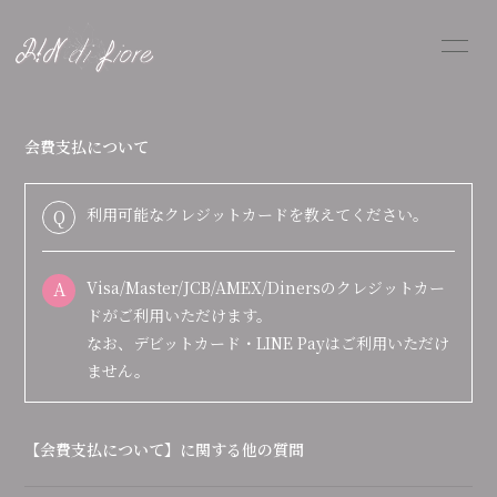
HOME
PROFILE
会費支払について
INFORMATION
SCHEDULE
利用可能なクレジットカードを教えてください。
Q
DISCOGRAPHY
FANGOODS
SHOP
A
Visa/Master/JCB/AMEX/Dinersのクレジットカー
BLOG
MOVIE
ドがご利用いただけます。
なお、デビットカード・LINE Payはご利用いただけ
RADIO
PHOTO
ません。
【会費支払について】に関する他の質問